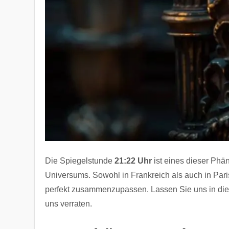
Die Spiegelstunde
21:22 Uhr
ist eines dieser Phä
Universums. Sowohl in Frankreich als auch in Pa
perfekt zusammenzupassen. Lassen Sie uns in di
uns verraten.