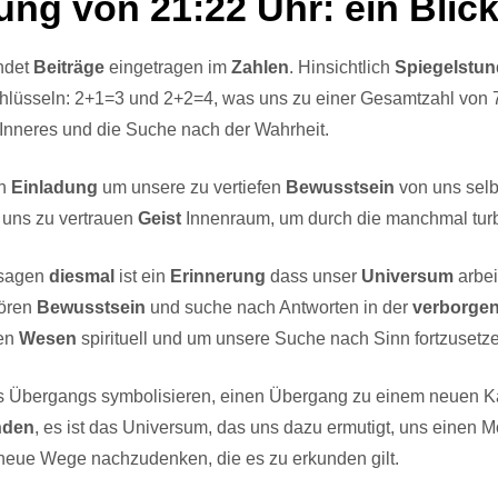
ng von 21:22 Uhr: ein Blick
ndet
Beiträge
eingetragen im
Zahlen
. Hinsichtlich
Spiegelstun
hlüsseln: 2+1=3 und 2+2=4, was uns zu einer Gesamtzahl von 7
Inneres und die Suche nach der Wahrheit.
en
Einladung
um unsere zu vertiefen
Bewusstsein
von uns sel
uns zu vertrauen
Geist
Innenraum, um durch die manchmal tur
 sagen
diesmal
ist ein
Erinnerung
dass unser
Universum
arbei
hören
Bewusstsein
und suche nach Antworten in der
verborge
den
Wesen
spirituell und um unsere Suche nach Sinn fortzusetz
 Übergangs symbolisieren, einen Übergang zu einem neuen K
nden
, es ist das Universum, das uns dazu ermutigt, uns eine
neue Wege nachzudenken, die es zu erkunden gilt.