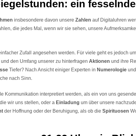
egelstunden: ein fesselnde
ehmen
insbesondere davon unsere
Zahlen
auf Digitaluhren wer
Zahlen, die jedes Mal, wenn wir sie sehen, unsere Aufmerksamk
facher Zufall angesehen werden. Für viele geht es jedoch um v
und den Umfang unserer zu hinterfragen
Aktionen
und ihre Re
sse
Tiefer? Nach Ansicht einiger Experten in
Numerologie
und 
che nach Sinn.
lle Kommunikation interpretiert werden, als ein von uns gesen
die wir uns stellen, oder a
Einladung
um über unsere nachzud
ht
der Hoffnung oder der Beruhigung, als ob die
Spirituosen
Wo