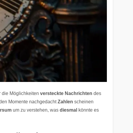
 die Möglichkeiten
versteckte Nachrichten
des
renden Momente nachgedacht
Zahlen
scheinen
ersum
um zu verstehen, was
diesmal
könnte es