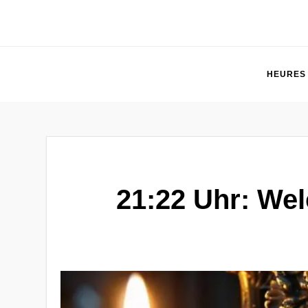
Resfmiroir.org
Blog Mirror Hours
HEURES
21:22 Uhr: Wel