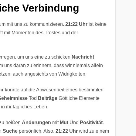
liche Verbindung
um mit uns zu kommunizieren.
21:22 Uhr
ist keine
oft mit Momenten des Trostes und der
erregen, um uns eine zu schicken
Nachricht
m uns daran zu erinnern, dass wir niemals allein
tzen, auch angesichts von Widrigkeiten.
hr
könnte auf die Anwesenheit eines bestimmten
Geheimnisse
Tod
Beiträge
Göttliche Elemente
r in ihr tägliches Leben.
 zu heißen
Änderungen
mit
Mut
Und
Positivität
.
en
Suche
persönlich. Also,
21:22 Uhr
wird zu einem