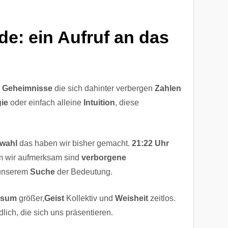
e: ein Aufruf an das
n
Geheimnisse
die sich dahinter verbergen
Zahlen
ie
oder einfach alleine
Intuition
, diese
wahl
das haben wir bisher gemacht.
21:22 Uhr
m wir aufmerksam sind
verborgene
unserem
Suche
der Bedeutung.
rsum
größer,
Geist
Kollektiv und
Weisheit
zeitlos.
lich, die sich uns präsentieren.