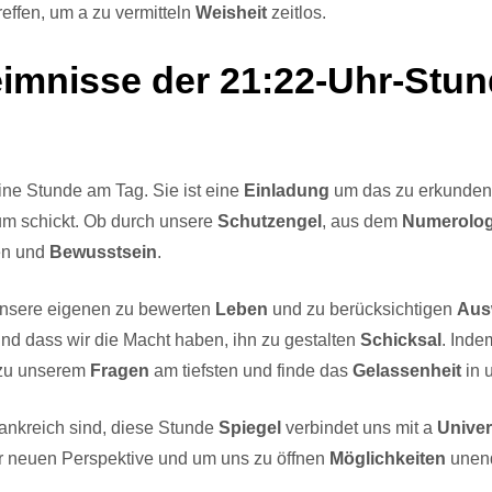
reffen, um a zu vermitteln
Weisheit
zeitlos.
mnisse der 21:22-Uhr-Stund
eine Stunde am Tag. Sie ist eine
Einladung
um das zu erkunde
m schickt. Ob durch unsere
Schutzengel
, aus dem
Numerolog
en und
Bewusstsein
.
 unsere eigenen zu bewerten
Leben
und zu berücksichtigen
Aus
und dass wir die Macht haben, ihn zu gestalten
Schicksal
. Inde
zu unserem
Fragen
am tiefsten und finde das
Gelassenheit
in 
Frankreich sind, diese Stunde
Spiegel
verbindet uns mit a
Unive
r neuen Perspektive und um uns zu öffnen
Möglichkeiten
unend