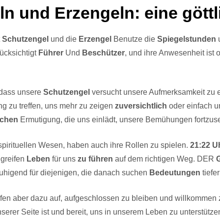
n und Erzengeln: eine gött
t
Schutzengel
und die
Erzengel
Benutze die
Spiegelstunden
cksichtigt
Führer
Und
Beschützer
, und ihre Anwesenheit ist 
 dass unsere
Schutzengel
versucht unsere Aufmerksamkeit zu 
ung zu treffen, uns mehr zu zeigen
zuversichtlich
oder einfach u
ichen
Ermutigung, die uns einlädt, unsere Bemühungen fortzuse
spirituellen Wesen, haben auch ihre Rollen zu spielen.
21:22 U
ugreifen
Leben
für uns
zu führen
auf dem richtigen Weg. DER
uhigend für diejenigen, die danach suchen
Bedeutungen
tiefe
ufen aber dazu auf, aufgeschlossen zu bleiben und willkommen
serer Seite ist und bereit, uns in unserem Leben zu unterstütz