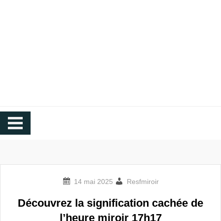
Resfmiroir.org
Blog Heure Miroir
Resfmiroir
Découvrez la signification cachée de
l’heure miroir 17h17