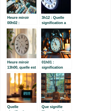
Heure miroir
3h12 : Quelle
00h02 :
signification a
déchiffrez ses
cette heure
messages et
miroir ?
significations
spirituelles
Heure miroir
01h01 :
13h00, quelle est
signification
sa signification ?
complète de
l’heure miroir en
amour, spirituel,
flamme jumelle
et messages des
anges
Quelle
Que signifie