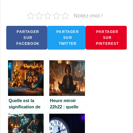
Notez-moi !
PARTAGER
PARTAGER
PARTAGER
SUR
SUR
SUR
FACEBOOK
TWITTER
PINTEREST
Quelle est la
Heure miroir
signification de
22h22 : quelle
l’heure miroir
est sa
22h24 ?
signification
spirituelle ?