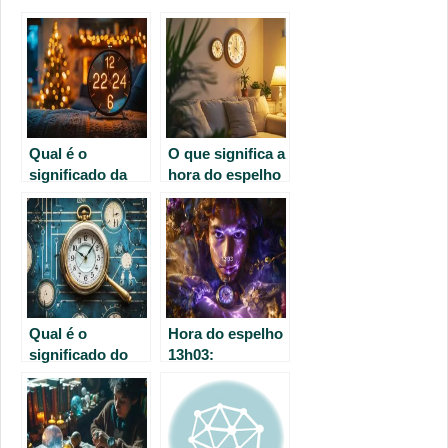
Qual é o
O que significa a
significado da
hora do espelho
hora do espelho
triplo das 20h?
22h24?
Qual é o
Hora do espelho
significado do
13h03:
horário 12:34?
interpretações e
mensagens
espirituais para
explorar