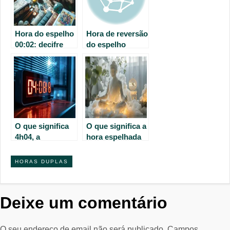
Hora do espelho
Hora de reversão
00:02: decifre
do espelho
suas mensagens
02:20: qual o seu
e significados
significado?
espirituais
O que significa
O que significa a
4h04, a
hora espelhada
misteriosa hora
05:55?
do espelho?
Explicação
HORAS DUPLAS
completa
Deixe um comentário
O seu endereço de email não será publicado.
Campos