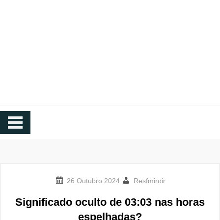
Resfmiroir.org
Blog Hora do Espelho
Resfmiroir
Significado oculto de 03:03 nas horas
espelhadas?