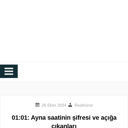
Resfmiroir.org
Ayna Zamanı Blogu
Resfmiroir
01:01: Ayna saatinin şifresi ve açığa
çıkanları