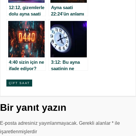
12:12, gizemlerle
Ayna saati
dolu ayna saati
22:24’ün anlamı
ne anlama
nedir?
geliyor?
4:40 sizin için ne
3:12: Bu ayna
ifade ediyor?
saatinin ne
anlamı var?
ÇIFT SAAT
Bir yanıt yazın
E-posta adresiniz yayınlanmayacak.
Gerekli alanlar
*
ile
işaretlenmişlerdir