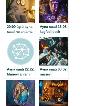
20:00 üçlü ayna
Ayna saati 13:03:
saati ne anlama
keşfedilecek
geliyor?
yorumlar ve
manevi mesajlar
Ayna saati 22:22:
Ayna saati 00:02:
Manevi anlamı
manevi
nedir?
mesajlarını ve
anlamlarını
deşifre edin